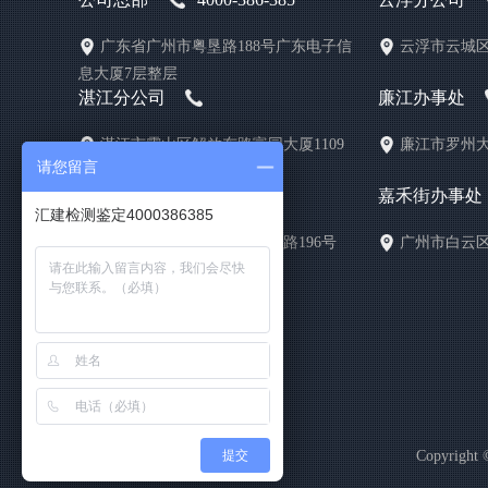
广东省广州市粤垦路188号广东电子信
云浮市云城区
息大厦7层整层
湛江分公司
廉江办事处
湛江市霞山区解放东路富园大厦1109
廉江市罗州大
请您留言
号
珠海办事处
嘉禾街办事处
汇建检测鉴定4000386385
珠海市斗门区白蕉镇同心中路196号
广州市白云区
提交
Copyrig