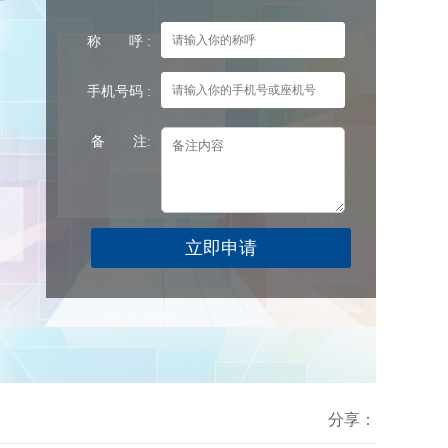
称 呼 :
手机号码 :
备 注:
分享：